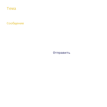
Отправить
Ул Московская 17/2, Киев.
01011
+380677770227
+380631403301
info@ionistour.com
© 2008 ООО «ИОНИС».