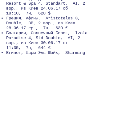
Resort & Spa 4, Standart, AI, 2
взр., из Киев 24.06.17 сб
18:10, 7н, 628 $
Греция, Афины, Aristoteles 3,
Double, BB, 2 взр., из Киев
28.06.17 ср , 7н, 630 €
Болгария, Солнечный Берег, Izola
Paradise 4, Std Double, AI, 2
взр., из Киев 30.06.17 пт
11:35, 7н, 644 €
Египет, Шарм Эль Шейх, Sharming
Inn 4, Dbl (Standard), AI, 2 взр.,
из Киев 09.06.17 пт
08:00, 7н, 651 $
ОАЭ, Шарджа, Citymax Hotel Sharjah
3, Dbl (Standard), BB, 2 взр., из
Киев 11.06.17 вс 19:50, 7н, 656 $
Кипр, Айя Напа, Androthea Hotel
Apartments 3, Apartment One Bedroom
— Dbl, RO, 2 взр., из Киев
29.06.17 чт 20:10, 7н, 673 €
Кипр, Айя Напа, Carina Hotel Apts
3, Apartment One Bedroom, RO, 2
взр., из Киев 03.06.17 сб
10:15, 7н, 678 €