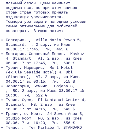
пляжный сезон. Цены начинают
подниматься, но при этом список
стран стран готовых принять
отдыхающих увеличивается.
Температура воды и погодные условия
самые оптимальные для любителей
позагорать. В июне летим:
Болгария, , Villa Maria Revas 5,
Standard, , 2 взр., из Киев
06.06.17 17
:45, 7н, 465 €
Болгария, Солнечный Берег, Kavkaz
4, Standart, AI, 2 взр., из Киев
06.06.17 вт 17:45, 7н, 508 €
Турция, Мармарис, Mert Hotel
(ex.Cle Seaside Hotel) 4, Dbl
(Standard), AI, 2 взр., из Киев
04.06.17 вс 03:15, 7н, 515 $
Черногория, Бечичи, Bojana 3,
, RO, 2 взр., из Киев 03.06.17 сб
10:30, 7н, 522 €
Тунис, Сусс, El Kantaoui Center 4,
Standart, HB, 2 взр., из Киев
16.06.17 пт 04:15, 7н, 542 $
Греция, о. Крит, 24 Seven Anex 3,
Studio Room, RO, 2 взр., из Киев
08.06.17 чт 16:20, 7н, 556 €
Тунис, , Tej Marhaba 4, STANDARD