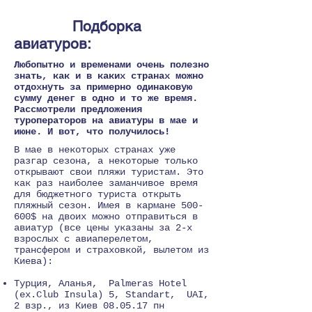
Подборка
авиатуров:
Любопытно и временами очень полезно
знать, как и в каких странах можно
отдохнуть за примерно одинаковую
сумму денег в одно и то же время.
Рассмотрели предложения
туроператоров на авиатуры в мае и
июне. И вот, что получилось!
В мае в некоторых странах уже
разгар сезона, а некоторые только
открывают свои пляжи туристам. Это
как раз наиболее заманчивое время
для бюджетного туриста открыть
пляжный сезон. Имея в кармане 500-
600$ на двоих можно отправиться в
авиатур (все цены указаны за 2-х
взрослых с авиаперелетом,
трансфером и страховкой, вылетом из
Киева):
Турция, Аланья, Palmeras Hotel
(ex.Club Insula) 5, Standart, UAI,
2 взр., из Киев 08.05.17 пн