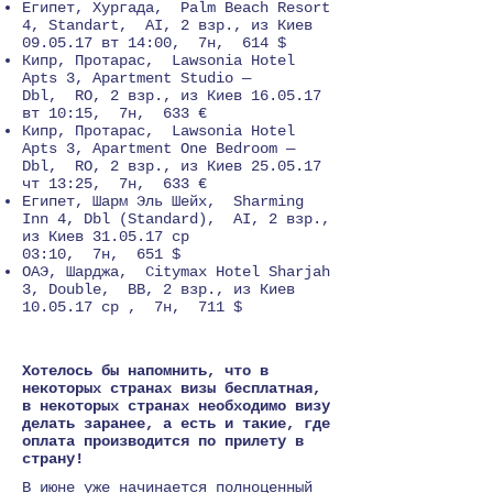
Египет, Хургада, Palm Beach Resort
4, Standart, AI, 2 взр., из Киев
09.05.17 вт 14:00, 7н, 614 $
Кипр, Протарас, Lawsonia Hotel
Apts 3, Apartment Studio —
Dbl, RO, 2 взр., из Киев 16.05.17
вт 10:15, 7н, 633 €
Кипр, Протарас, Lawsonia Hotel
Apts 3, Apartment One Bedroom —
Dbl, RO, 2 взр., из Киев 25.05.17
чт 13:25, 7н, 633 €
Египет, Шарм Эль Шейх, Sharming
Inn 4, Dbl (Standard), AI, 2 взр.,
из Киев 31.05.17 ср
03:10, 7н, 651 $
ОАЭ, Шарджа, Citymax Hotel Sharjah
3, Double, BB, 2 взр., из Киев
10.05.17 ср , 7н, 711 $
Хотелось бы напомнить, что в
некоторых странах визы бесплатная,
в некоторых странах необходимо визу
делать заранее, а есть и такие, где
оплата производится по прилету в
страну!
В июне уже начинается полноценный