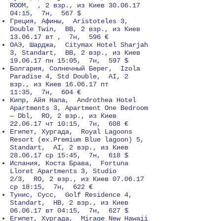
ROOM, , 2 взр., из Киев
30.06.17
04
:15, 7н, 567 $
Греция, Афины, Aristoteles 3,
Double Twin, BB, 2 взр., из Киев
13.06.17 вт , 7н, 596 €
ОАЭ, Шарджа, Citymax Hotel Sharjah
3, Standart, BB, 2 взр., из Киев
19.06.17 пн 15:05, 7н, 597 $
Болгария, Солнечный Берег, Izola
Paradise 4, Std Double, AI, 2
взр., из Киев 16.06.17 пт
11:35, 7н, 604 €
Кипр, Айя Напа, Androthea Hotel
Apartments 3, Apartment One Bedroom
— Dbl, RO, 2 взр., из Киев
22.06.17 чт 10:15, 7н, 608 €
Египет, Хургада, Royal Lagoons
Resort (ex.Premium Blue lagoon) 5,
Standart, AI, 2 взр., из Киев
28.06.17 ср 15:45, 7н, 618 $
Испания, Коста Брава, Fortuna
Lloret Apartments 3, Studio
2/3, RO, 2 взр., из Киев 07.06.17
ср 18:15, 7н, 622 €
Тунис, Сусс, Golf Residence 4,
Standart, HB, 2 взр., из Киев
06.06.17 вт 04:15, 7н, 627 $
Египет, Хургада, Mirage New Hawaii